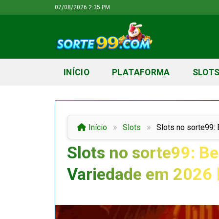
Skip
07/08/2026 2:35 PM
to
content
INÍCIO
PLATAFORMA
SLOT
»
»
Início
Slots
Slots no sorte99:
Slots no sorte99: B
Variedade em 2026 