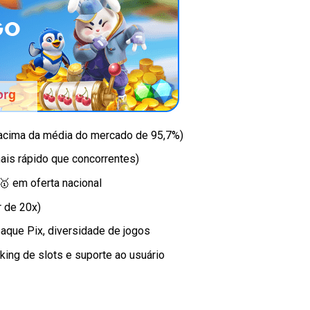
(acima da média do mercado de 95,7%)
is rápido que concorrentes)
 🥇 em oferta nacional
r de 20x)
saque Pix, diversidade de jogos
king de slots e suporte ao usuário