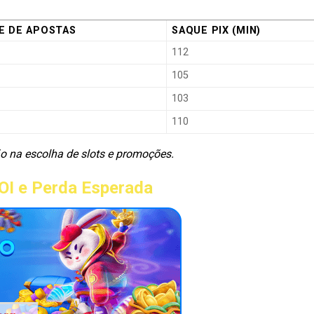
E DE APOSTAS
SAQUE PIX (MIN)
112
105
103
110
o na escolha de slots e promoções.
ROI e Perda Esperada