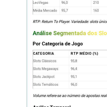
LeoVegas
96,0
210
Média Mercado
95,7
160
RTP: Return To Player. Variedade: slots únic
Análise Segmentada dos Slo
Por Categoria de Jogo
CATEGORIA
RTP MÉDIO (%)
Slots Clássicos
95,8
Slots Megaways
96,4
Slots Jackpot
95,1
Slots Temáticos
96,0
Volume refere-se ao número de apostas real