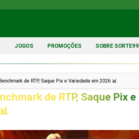
S
JOGOS
PROMOÇÕES
SOBRE SORTE99
 Benchmark de RTP, Saque Pix e Variedade em 2026 📊
enchmark de RTP, Saque Pix e
📊