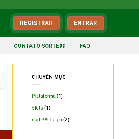
REGISTRAR
ENTRAR
CONTATO SORTE99
FAQ
CHUYÊN MỤC
Plataforma
(1)
Slots
(1)
sorte99 Login
(2)