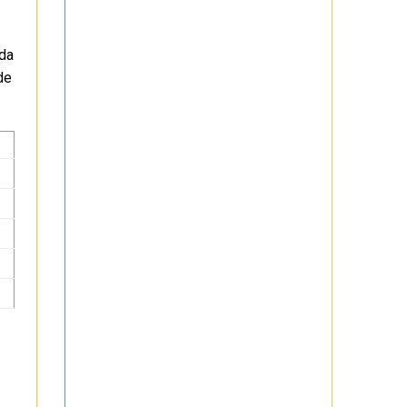
rda
de