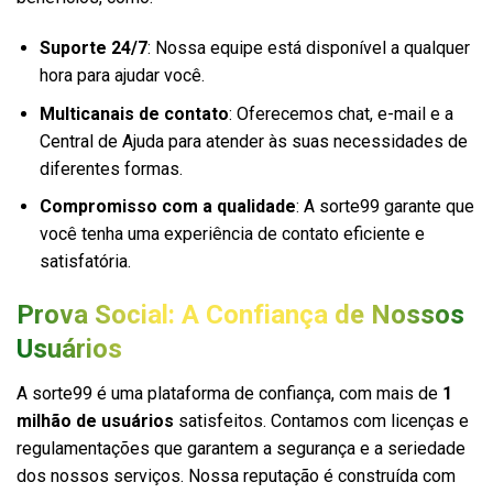
Suporte 24/7
: Nossa equipe está disponível a qualquer
hora para ajudar você.
Multicanais de contato
: Oferecemos chat, e-mail e a
Central de Ajuda para atender às suas necessidades de
diferentes formas.
Compromisso com a qualidade
: A sorte99 garante que
você tenha uma experiência de contato eficiente e
satisfatória.
Prova Social: A Confiança de Nossos
Usuários
A sorte99 é uma plataforma de confiança, com mais de
1
milhão de usuários
satisfeitos. Contamos com licenças e
regulamentações que garantem a segurança e a seriedade
dos nossos serviços. Nossa reputação é construída com