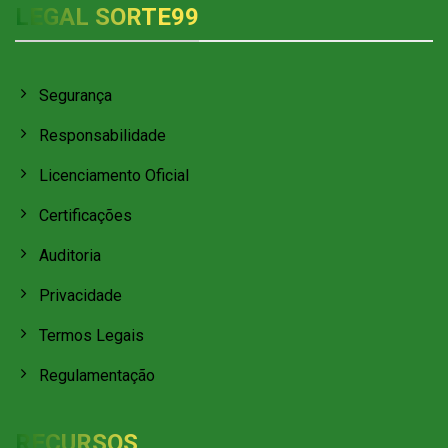
LEGAL SORTE99
Segurança
Responsabilidade
Licenciamento Oficial
Certificações
Auditoria
Privacidade
Termos Legais
Regulamentação
RECURSOS