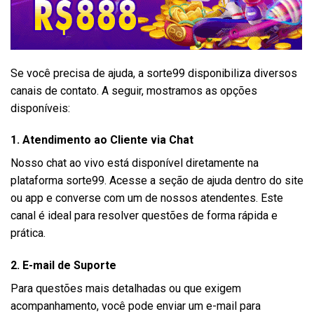
Se você precisa de ajuda, a sorte99 disponibiliza diversos
canais de contato. A seguir, mostramos as opções
disponíveis:
1. Atendimento ao Cliente via Chat
Nosso chat ao vivo está disponível diretamente na
plataforma sorte99. Acesse a seção de ajuda dentro do site
ou app e converse com um de nossos atendentes. Este
canal é ideal para resolver questões de forma rápida e
prática.
2. E-mail de Suporte
Para questões mais detalhadas ou que exigem
acompanhamento, você pode enviar um e-mail para