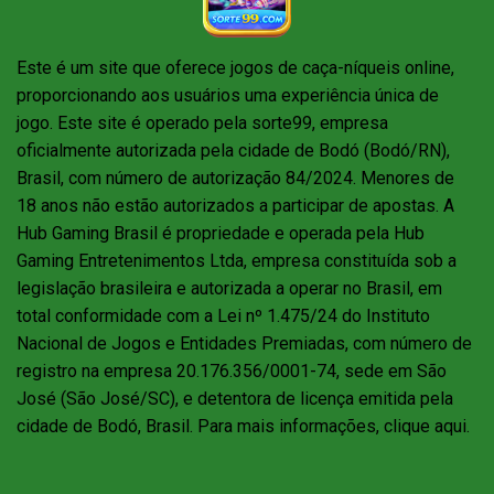
Este é um site que oferece jogos de caça-níqueis online,
proporcionando aos usuários uma experiência única de
jogo. Este site é operado pela sorte99, empresa
oficialmente autorizada pela cidade de Bodó (Bodó/RN),
Brasil, com número de autorização 84/2024. Menores de
18 anos não estão autorizados a participar de apostas. A
Hub Gaming Brasil é propriedade e operada pela Hub
Gaming Entretenimentos Ltda, empresa constituída sob a
legislação brasileira e autorizada a operar no Brasil, em
total conformidade com a Lei nº 1.475/24 do Instituto
Nacional de Jogos e Entidades Premiadas, com número de
registro na empresa 20.176.356/0001-74, sede em São
José (São José/SC), e detentora de licença emitida pela
cidade de Bodó, Brasil. Para mais informações, clique aqui.