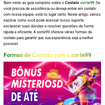
Bem-vindo ao guia completo sobre o
Contato
sorte99
. Se
você precisa de assistência ou deseja entrar em contato
com nossa equipe, está no lugar certo. Neste artigo, vamos
explicar como você pode acessar nosso suporte,
esclarecer suas dúvidas e resolver questões de forma
rápida e eficiente. A sorte99 oferece várias formas de
contato para garantir que sua experiência seja a melhor
possível.
Formas de Contato com a sorte99