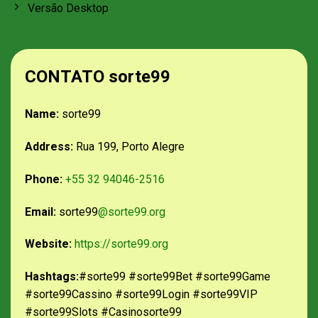
Versão Desktop
CONTATO sorte99
Name:
sorte99
Address:
Rua 199, Porto Alegre
Phone:
+55 32 94046-2516
Email:
sorte99
@sorte99.org
Website:
https://sorte99.org
Hashtags:
#sorte99 #sorte99Bet #sorte99Game
#sorte99Cassino #sorte99Login #sorte99VIP
#sorte99Slots #Casinosorte99